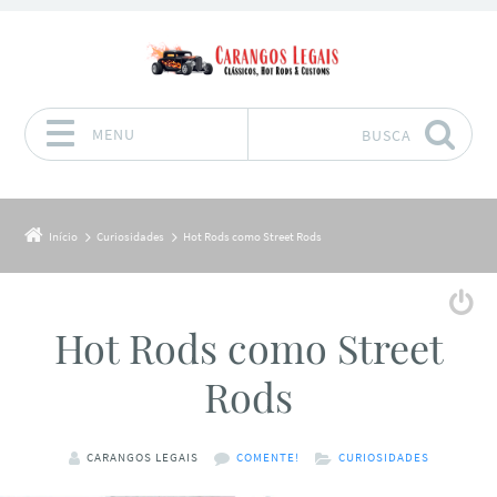
MENU
BUSCA
Pular para o conteúdo
Início
Curiosidades
Hot Rods como Street Rods
Hot Rods como Street
Rods
CARANGOS LEGAIS
COMENTE!
CURIOSIDADES