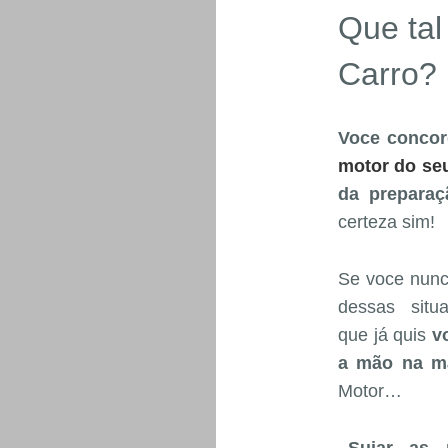
Que ta
Carro?
Voce concor
motor do se
da preparaç
certeza sim!
Se voce nunc
dessas situ
que já quis
v
a mão na ma
Motor…