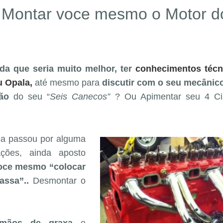
l Montar voce mesmo o Motor d
da que seria muito melhor, ter
conhecimentos técn
u Opala
,
até mesmo para
discutir com o seu mecânic
ão
do seu “
Seis Canecos”
? Ou Apimentar seu 4 Ci
a passou por alguma
ações, ainda aposto
oce mesmo “colocar
ssa”..
Desmontar o