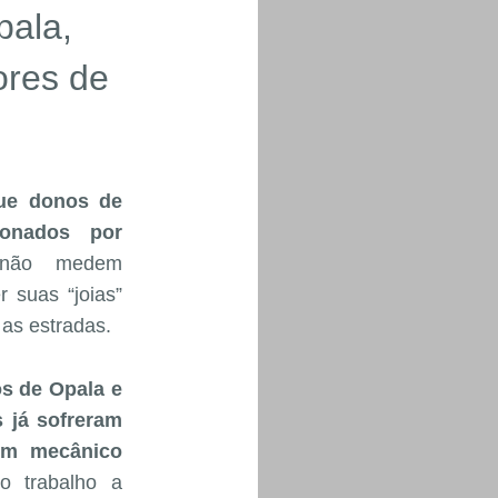
ala,
ores de
ue donos de
xonados por
ão medem
 suas “joias”
as estradas.
s de Opala e
s já sofreram
um mecânico
o trabalho a