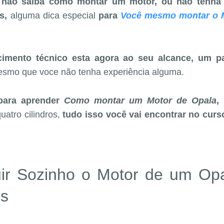
 não saiba como montar um motor, ou não tenha
as,
alguma dica especial
para
Você mesmo montar o 
imento técnico esta agora ao seu alcance,
um pa
smo que voce não tenha experiência alguma.
para aprender
Como montar um Motor de Opala
,
s
atro cilindros,
tudo isso você vai encontrar no curs
uir Sozinho o Motor de um Opa
s