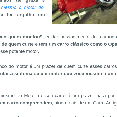
 mãos de graxa
e
 mesmo o motor do
,
e ter orgulho em
smo quem montou”,
cuidar pessoalmente do “carango
 de quem curte e tem um carro clássico como o Opa
sse potente motor.
onco do motor é um prazer de quem curte esses carro
cutar a sinfonia de um motor que você mesmo monto
 mesmo do Motor do seu carro é um prazer para pou
um carro compreendem,
ainda mais de um Carro Antig