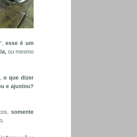
”,
esse é um
la,
ou mesmo
s,
o que dizer
u e ajustou?
cos,
somente
o.