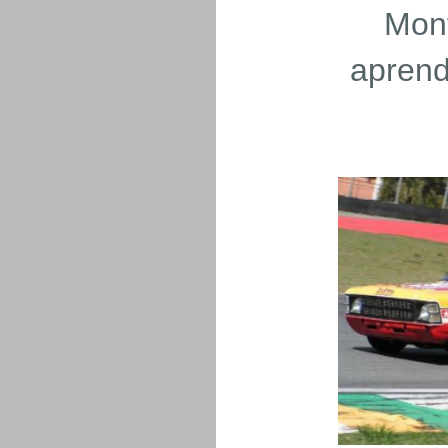
Mon
a
prend