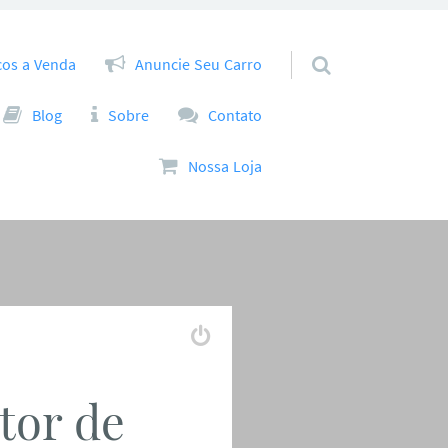
cos a Venda
Anuncie Seu Carro
Blog
Sobre
Contato
Nossa Loja
tor de