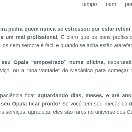
tempo nem per
meira pedra quem nunca se
estressou
por estar refém
e um mal profissional.
É claro que os bons profissio
los nem sempre é fácil e quando se acha estão atarefa
 seu Opala “empoeirado” numa oficina,
esperando
erviço, ou a “boa vontade” do Mecânico para começar
 paciência ficar
aguardando dias, meses, e até an
 seu Opala
ficar pronto!
Se você tem seu mecânico d
s serviços, agradeça, eles são raros no universo dos Ca