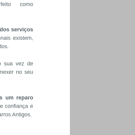
feito como
 dos serviços
nais existem,
dos.
 sua vez de
 mexer no seu
os um reparo
e confiança e
rros Antigos.