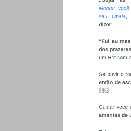
..
Sujar as
Montar você
seu Opala
dizer
;
“Fui eu me
dos prazeres
um Hot com e
Se ouvir o r
então de es
🙌🏻
Cuidar voce
amantes de 