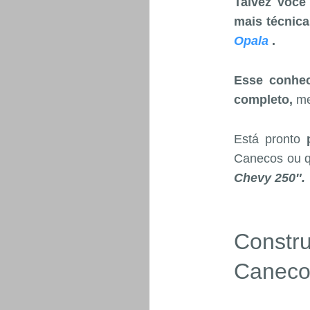
Talvez voce
mais técnic
Opala
.
Esse conhec
completo,
me
Está pronto
Canecos ou qu
Chevy 250″.
Constr
Caneco