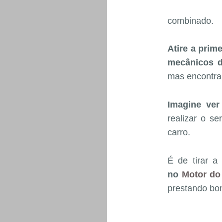
combinado.
Atire a pri
mecânicos d
mas encontra-
Imagine ver
realizar o s
carro.
É de tirar a
no
Motor do
prestando bon