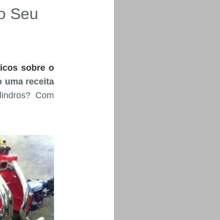
o Seu
icos sobre o
o uma receita
lindros? Com