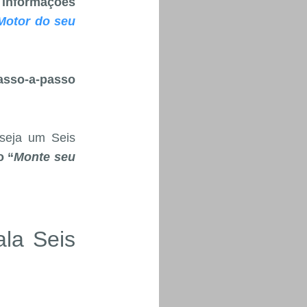
 informações
Motor do seu
sso-a-passo
eja um Seis
o “
Monte seu
la Seis