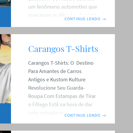
um fenômeno automotivo que
marcaram as décadas de 1960
CONTINUE LENDO
→
e 1970 nos Estados Unidos,
com seus motores potentes,
design agressivo e o apelo
Carangos T-Shirts
jovem. Mas e no Brasil?
Podemos considerar que
Carangos T-Shirts: O Destino
existiram Muscle Cars
Para Amantes de Carros
Brasileiros genuínos por aqui?
Antigos e Kustom Kulture
Neste artigo, vamos explorar
Revolucione Seu Guarda-
essa questão e entender como
Roupa Com Estampas de Tirar
alguns modelos brasileiros
o Fôlego Está na hora de dar
capturaram o espírito dessa
uma guinada no seu estilo
era. O Que Define um Muscle
CONTINUE LENDO
→
com a mais nova loja virtual
Car? Antes de mergulharmos
voltada não só mundo da
no cenário Brasileiro, é